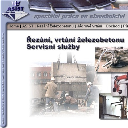
Home
|
ASIST
|
Řezání železobetonu
|
Jádrové vrtání
|
Obchod
|
Pů